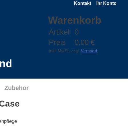
Kontakt
Ihr Konto
Warenkorb
Artikel
0
Preis
0,00 €
inkl. MwSt. zzgl.
Versand
and
Zubehör
 Case
enpflege