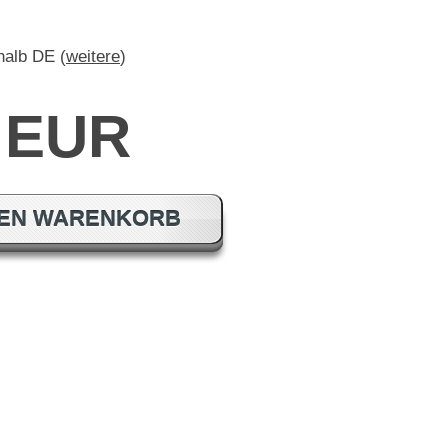
rhalb DE (
weitere
)
0 EUR
DEN WARENKORB